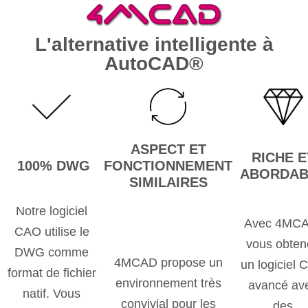
L'alternative intelligente à
AutoCAD®
ASPECT ET
RICHE E
100% DWG
FONCTIONNEMENT
ABORDAB
SIMILAIRES
Notre logiciel
Avec 4MCA
CAO utilise le
vous obten
DWG comme
4MCAD propose un
un logiciel
format de fichier
environnement très
avancé av
natif. Vous
convivial pour les
des